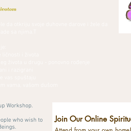
životom
žele da otkriju svoje duhovne darove i žele da
ade sa njima.T
je:
ličnosti i života
šeg života u drugu - ponovno rođenje
ani i razigrani
je vas spuštaju
jim vama, vašom dušom
roup Workshop.
Join Our Online Spiri
eople who wish to
Beings.
Attend from your own home