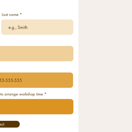
Last name
 to arrange workshop time
mit