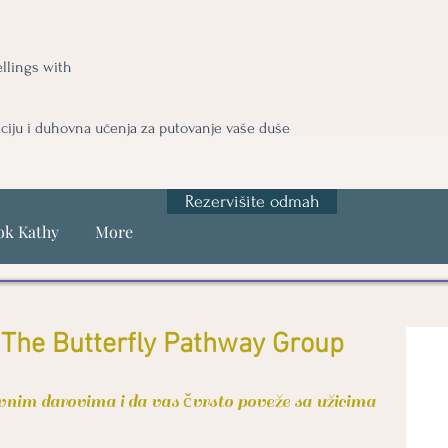
llings with
ciju i duhovna učenja za putovanje vaše duše
Rezervišite odmah
ok Kathy
More
IThe Butterfly Pathway Group
nim darovima i da vas čvrsto poveže sa užicima