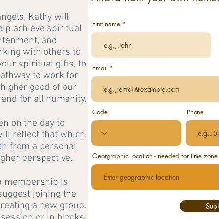
ngels, Kathy will
First name
elp achieve spiritual
htenment, and
rking with others to
ur spiritual gifts, to
Email
athway to work for
 higher good of our
 and for all humanity.
Code
Phone
n on the day to
ll reflect that which
oth from a personal
Georgraphic Location - needed for time zone
igher perspective.
up membership is
uggest joining the
reating a new group.
Sub
session or in blocks