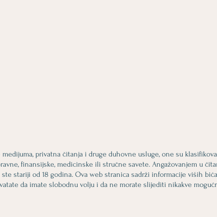
 medijuma, privatna čitanja i druge duhovne usluge, one su klasifiko
ravne, finansijske, medicinske ili stručne savete. Angažovanjem u či
a ste stariji od 18 godina. Ova web stranica sadrži informacije viših b
hvatate da imate slobodnu volju i da ne morate slijediti nikakve mogućn