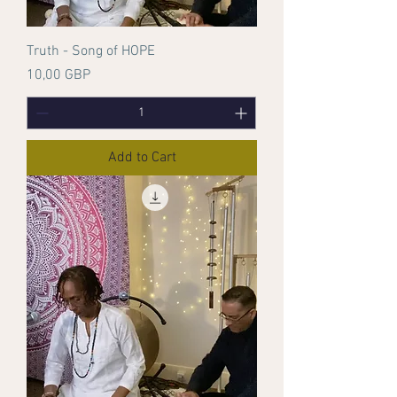
Truth - Song of HOPE
Price
10,00 GBP
Add to Cart