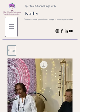
Spiritual Channellings with
Kathy
Donesite inspiraciju i duhovna učenja za putovanje vaše duše
Filter