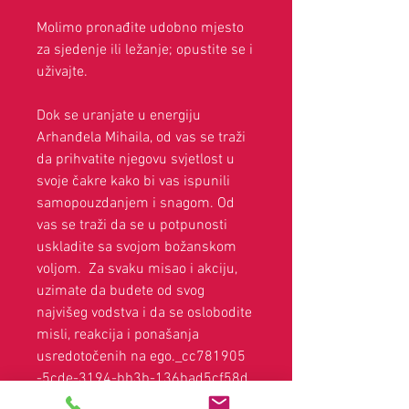
Molimo pronađite udobno mjesto
za sjedenje ili ležanje; opustite se i
uživajte.
Dok se uranjate u energiju
Arhanđela Mihaila, od vas se traži
da prihvatite njegovu svjetlost u
svoje čakre kako bi vas ispunili
samopouzdanjem i snagom. Od
vas se traži da se u potpunosti
uskladite sa svojom božanskom
voljom. Za svaku misao i akciju,
uzimate da budete od svog
najvišeg vodstva i da se oslobodite
misli, reakcija i ponašanja
usredotočenih na ego._cc781905
-5cde-3194-bb3b-136bad5cf58d_
Otpuštanjem se povezujete sa