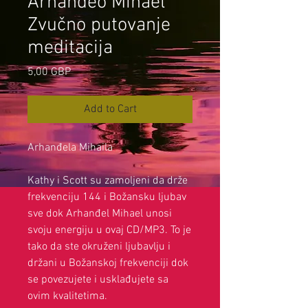
Arhanđeo Mihael
Zvučno putovanje
meditacija
Price
5,00 GBP
Add to Cart
Arhanđela Mihaila
Kathy i Scott su zamoljeni da drže
frekvenciju 144 i Božansku ljubav
sve dok Arhanđel Mihael unosi
svoju energiju u ovaj CD/MP3. To je
tako da ste okruženi ljubavlju i
držani u Božanskoj frekvenciji dok
se povezujete i usklađujete sa
ovim kvalitetima.