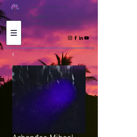
Spiritual Channellings with
Kathy
Donesite inspiraciju i duhovna učenja za putovanje vaše duše