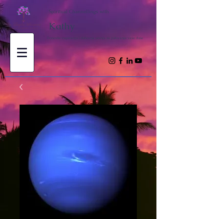
Spiritual Channellings with
Kathy
Donesite inspiraciju i duhovna učenja za putovanje vaše duše