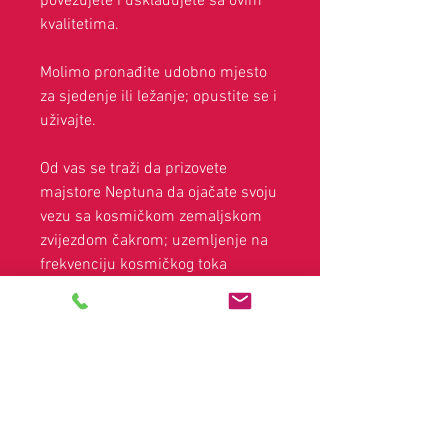
povezujete i usklađujete sa ovim
kvalitetima.
Molimo pronađite udobno mjesto
za sjedenje ili ležanje; opustite se i
uživajte.
Od vas se traži da prizovete
majstore Neptuna da ojačate svoju
vezu sa kosmičkom zemaljskom
zvijezdom čakrom; uzemljenje na
frekvenciju kosmičkog toka
svjetlosti. Dok pristupate ovom
toku, dobićete preuzimanje
mudrosti sa Atlantide i Lemurije.
Vozite se kosmičkim tokom.