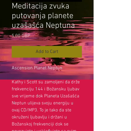
Meditacija zvuka
putovanja planete
uzašašća Neptuna
Price
5,00 GBP
Add to Cart
Ascension Planet Neptun
Kathy i Scott su zamoljeni da drže
frekvenciju 144 i Božansku ljubav
sve vrijeme dok Planeta Uzašašća
Neptun ulijeva svoju energiju u
ovaj CD/MP3. To je tako da ste
okruženi ljubavlju i držani u
Božanskoj frekvenciji dok se