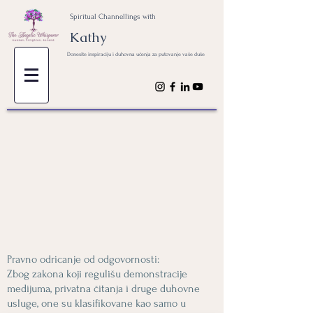
Spiritual Channellings with
Kathy
Donesite inspiraciju i duhovna učenja za putovanje vaše duše
Pravno odricanje od odgovornosti:
Zbog zakona koji regulišu demonstracije
medijuma, privatna čitanja i druge duhovne
usluge, one su klasifikovane kao samo u